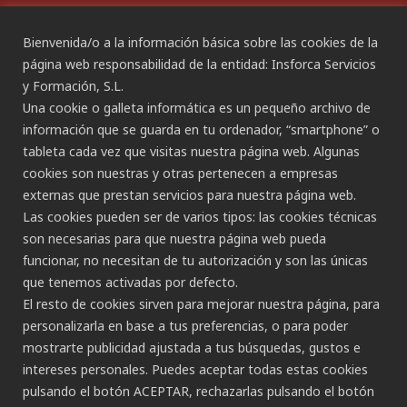
Bienvenida/o a la información básica sobre las cookies de la
página web responsabilidad de la entidad: Insforca Servicios
y Formación, S.L.
CANAL ÉTICO
Una cookie o galleta informática es un pequeño archivo de
información que se guarda en tu ordenador, “smartphone” o
tableta cada vez que visitas nuestra página web. Algunas
CONTACTO
cookies son nuestras y otras pertenecen a empresas
externas que prestan servicios para nuestra página web.
Gran Canaria:
Las cookies pueden ser de varios tipos: las cookies técnicas
C/ Secretario Padilla, nº 86
son necesarias para que nuestra página web pueda
928 265 443 - 928 490 148
funcionar, no necesitan de tu autorización y son las únicas
Las Palmas de G.C.
que tenemos activadas por defecto.
Tenerife:
El resto de cookies sirven para mejorar nuestra página, para
C/ Rambla de Pulido, nº 21
personalizarla en base a tus preferencias, o para poder
922 533 705
mostrarte publicidad ajustada a tus búsquedas, gustos e
Santa Cruz de Tenerife
intereses personales. Puedes aceptar todas estas cookies
pulsando el botón ACEPTAR, rechazarlas pulsando el botón
C/ Porlier, nº 5