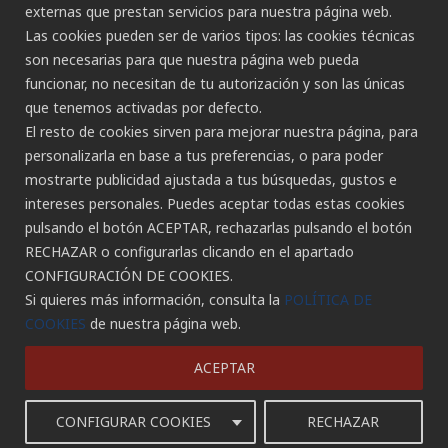
externas que prestan servicios para nuestra página web.
Gran Canaria:
Las cookies pueden ser de varios tipos: las cookies técnicas
C/ Secretario Padilla, nº 86
son necesarias para que nuestra página web pueda
928 265 443 - 928 490 148
funcionar, no necesitan de tu autorización y son las únicas
Las Palmas de G.C.
que tenemos activadas por defecto.
Tenerife:
El resto de cookies sirven para mejorar nuestra página, para
C/ Rambla de Pulido, nº 21
personalizarla en base a tus preferencias, o para poder
922 533 705
mostrarte publicidad ajustada a tus búsquedas, gustos e
Santa Cruz de Tenerife
intereses personales. Puedes aceptar todas estas cookies
pulsando el botón ACEPTAR, rechazarlas pulsando el botón
C/ Porlier, nº 5
RECHAZAR o configurarlas clicando en el apartado
822 178 022 - 722 152 353
CONFIGURACIÓN DE COOKIES.
Santa Cruz de Tenerife
Si quieres más información, consulta la
POLÍTICA DE
COOKIES
de nuestra página web.
ACEPTAR
© Insforca Formación y Servicios SL.
Todos los derechos reservados.
CONFIGURAR COOKIES
RECHAZAR