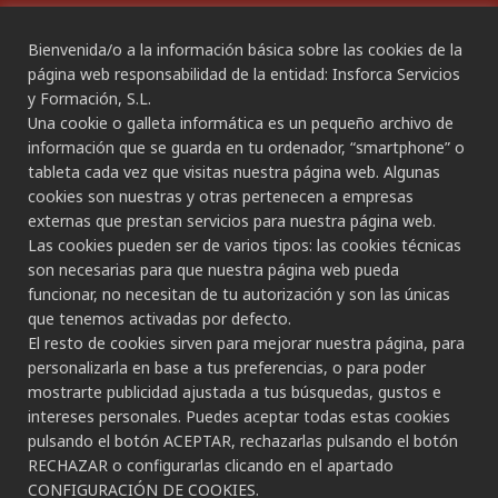
Bienvenida/o a la información básica sobre las cookies de la
CANAL ÉTICO
página web responsabilidad de la entidad: Insforca Servicios
y Formación, S.L.
Una cookie o galleta informática es un pequeño archivo de
CONTACTO
información que se guarda en tu ordenador, “smartphone” o
tableta cada vez que visitas nuestra página web. Algunas
Gran Canaria:
cookies son nuestras y otras pertenecen a empresas
C/ Secretario Padilla, nº 86
externas que prestan servicios para nuestra página web.
928 265 443 - 928 490 148
Las cookies pueden ser de varios tipos: las cookies técnicas
Las Palmas de G.C.
son necesarias para que nuestra página web pueda
funcionar, no necesitan de tu autorización y son las únicas
Tenerife:
que tenemos activadas por defecto.
C/ Rambla de Pulido, nº 21
El resto de cookies sirven para mejorar nuestra página, para
922 533 705
personalizarla en base a tus preferencias, o para poder
Santa Cruz de Tenerife
mostrarte publicidad ajustada a tus búsquedas, gustos e
intereses personales. Puedes aceptar todas estas cookies
C/ Porlier, nº 5
pulsando el botón ACEPTAR, rechazarlas pulsando el botón
822 178 022 - 722 152 353
RECHAZAR o configurarlas clicando en el apartado
Santa Cruz de Tenerife
CONFIGURACIÓN DE COOKIES.