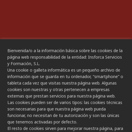
Declaración de Accesibilidad
Bienvenida/o a la información básica sobre las cookies de la
CANAL ÉTICO
página web responsabilidad de la entidad: Insforca Servicios
y Formación, S.L.
Una cookie o galleta informática es un pequeño archivo de
CONTACTO
información que se guarda en tu ordenador, “smartphone” o
tableta cada vez que visitas nuestra página web. Algunas
Gran Canaria:
cookies son nuestras y otras pertenecen a empresas
C/ Secretario Padilla, nº 86
externas que prestan servicios para nuestra página web.
928 265 443 - 928 490 148
Las cookies pueden ser de varios tipos: las cookies técnicas
Las Palmas de G.C.
son necesarias para que nuestra página web pueda
funcionar, no necesitan de tu autorización y son las únicas
Tenerife:
que tenemos activadas por defecto.
C/ Rambla de Pulido, nº 21
El resto de cookies sirven para mejorar nuestra página, para
922 533 705