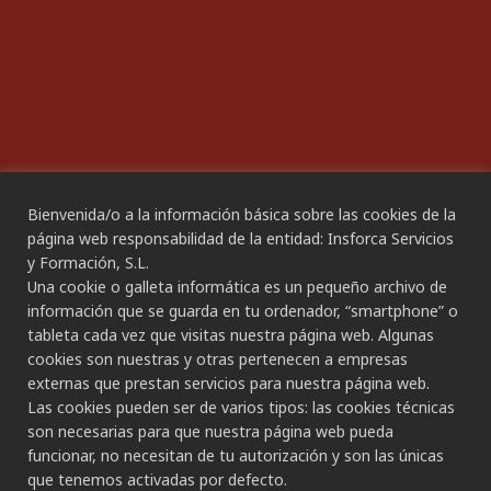
ACCESIBILIDAD
Declaración de Accesibilidad
Bienvenida/o a la información básica sobre las cookies de la
CANAL ÉTICO
página web responsabilidad de la entidad: Insforca Servicios
y Formación, S.L.
Una cookie o galleta informática es un pequeño archivo de
CONTACTO
información que se guarda en tu ordenador, “smartphone” o
tableta cada vez que visitas nuestra página web. Algunas
Gran Canaria:
cookies son nuestras y otras pertenecen a empresas
C/ Secretario Padilla, nº 86
externas que prestan servicios para nuestra página web.
928 265 443 - 928 490 148
Las cookies pueden ser de varios tipos: las cookies técnicas
Las Palmas de G.C.
son necesarias para que nuestra página web pueda
funcionar, no necesitan de tu autorización y son las únicas
Tenerife:
que tenemos activadas por defecto.
C/ Rambla de Pulido, nº 21