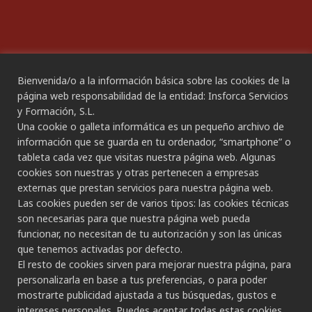
Bienvenida/o a la información básica sobre las cookies de la
CANAL ÉTICO
página web responsabilidad de la entidad: Insforca Servicios
y Formación, S.L.
Una cookie o galleta informática es un pequeño archivo de
CONTACTO
información que se guarda en tu ordenador, “smartphone” o
tableta cada vez que visitas nuestra página web. Algunas
Gran Canaria:
cookies son nuestras y otras pertenecen a empresas
C/ Secretario Padilla, nº 86
externas que prestan servicios para nuestra página web.
928 265 443 - 928 490 148
Las cookies pueden ser de varios tipos: las cookies técnicas
Las Palmas de G.C.
son necesarias para que nuestra página web pueda
funcionar, no necesitan de tu autorización y son las únicas
Tenerife:
que tenemos activadas por defecto.
C/ Rambla de Pulido, nº 21
El resto de cookies sirven para mejorar nuestra página, para
922 533 705
personalizarla en base a tus preferencias, o para poder
Santa Cruz de Tenerife
mostrarte publicidad ajustada a tus búsquedas, gustos e
intereses personales. Puedes aceptar todas estas cookies
C/ Porlier, nº 5