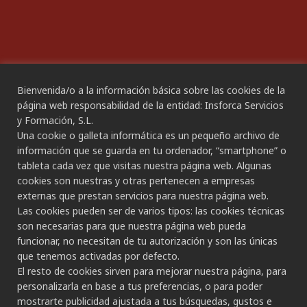
Declaración de Accesibilidad
Bienvenida/o a la información básica sobre las cookies de la
CANAL ÉTICO
página web responsabilidad de la entidad: Insforca Servicios
y Formación, S.L.
Una cookie o galleta informática es un pequeño archivo de
CONTACTO
información que se guarda en tu ordenador, “smartphone” o
tableta cada vez que visitas nuestra página web. Algunas
Gran Canaria:
cookies son nuestras y otras pertenecen a empresas
C/ Secretario Padilla, nº 86
externas que prestan servicios para nuestra página web.
928 265 443 - 928 490 148
Las cookies pueden ser de varios tipos: las cookies técnicas
Las Palmas de G.C.
son necesarias para que nuestra página web pueda
funcionar, no necesitan de tu autorización y son las únicas
Tenerife:
que tenemos activadas por defecto.
C/ Rambla de Pulido, nº 21
El resto de cookies sirven para mejorar nuestra página, para
922 533 705
personalizarla en base a tus preferencias, o para poder
Santa Cruz de Tenerife
mostrarte publicidad ajustada a tus búsquedas, gustos e