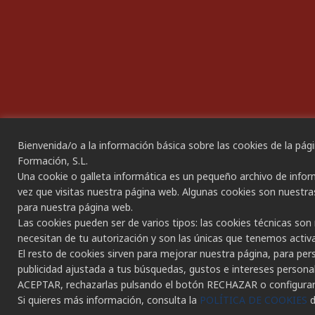
Datos Personales
Date 
Aviso legal
IGUA
Política de Calidad
Compr
Política de Medio Ambiente
Plan d
Política de Seguridad
Bienvenida/o a la información básica sobre las cookies de la pági
ACCES
Política de Seguridad y Salud en el
Formación, S.L.
Trabajo
Una cookie o galleta informática es un pequeño archivo de info
Declar
vez que visitas nuestra página web. Algunas cookies son nuestra
Portal de transparencia
para nuestra página web.
Las cookies pueden ser de varios tipos: las cookies técnicas so
necesitan de tu autorización y son las únicas que tenemos activ
El resto de cookies sirven para mejorar nuestra página, para per
publicidad ajustada a tus búsquedas, gustos e intereses person
ACEPTAR, rechazarlas pulsando el botón RECHAZAR o configura
Si quieres más información, consulta la
POLÍTICA DE COOKIES
d