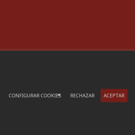
Tenerife:
C/ Rambla de Pulido, nº 21
922 533 705
Santa Cruz de Tenerife
C/ Porlier, nº 5
822 178 022 - 722 152 353
Santa Cruz de Tenerife
CONFIGURAR COOKIES
RECHAZAR
ACEPTAR