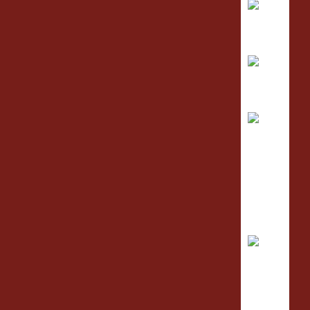
IÓN, DESARROLLO, Y EVALUACIÓN DE PLANES Y
dad.
nte en caso afirmativo)
s fines indicados en la
política de
ales para recibir publicidad de su