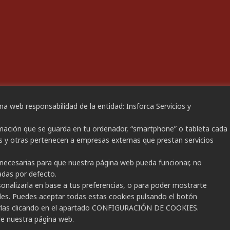
de alta como empresa
LDAD
omiso de Igualdad
e Igualdad
na web responsabilidad de la entidad: Insforca Servicios y
IBILIDAD
rmación que se guarda en tu ordenador, “smartphone” o tableta cada
ación de Accesibilidad
s y otras pertenecen a empresas externas que prestan servicios
n necesarias para que nuestra página web pueda funcionar, no
adas por defecto.
© Insforca Formación y Servicios SL.
sonalizarla en base a tus preferencias, o para poder mostrarte
ales. Puedes aceptar todas estas cookies pulsando el botón
Todos los derechos reservados.
rlas clicando en el apartado CONFIGURACIÓN DE COOKIES.
e nuestra página web.