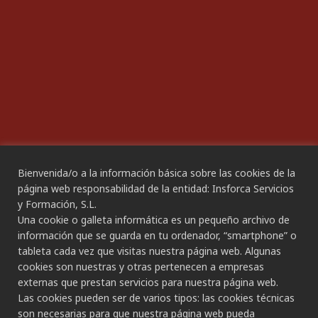
Plan de Igualdad
ACCESIBILIDAD
Declaración de Accesibilidad
Bienvenida/o a la información básica sobre las cookies de la
CANAL ÉTICO
página web responsabilidad de la entidad: Insforca Servicios
y Formación, S.L.
Una cookie o galleta informática es un pequeño archivo de
CONTACTO
información que se guarda en tu ordenador, “smartphone” o
tableta cada vez que visitas nuestra página web. Algunas
Gran Canaria:
cookies son nuestras y otras pertenecen a empresas
C/ Secretario Padilla, nº 86
externas que prestan servicios para nuestra página web.
928 265 443 - 928 490 148
Las cookies pueden ser de varios tipos: las cookies técnicas
Las Palmas de G.C.
son necesarias para que nuestra página web pueda