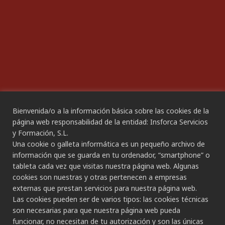
ACCESIBILIDAD
Declaración de Accesibilidad
Bienvenida/o a la información básica sobre las cookies de la
CANAL ÉTICO
página web responsabilidad de la entidad: Insforca Servicios
y Formación, S.L.
Una cookie o galleta informática es un pequeño archivo de
CONTACTO
información que se guarda en tu ordenador, “smartphone” o
tableta cada vez que visitas nuestra página web. Algunas
Gran Canaria:
cookies son nuestras y otras pertenecen a empresas
C/ Secretario Padilla, nº 86
externas que prestan servicios para nuestra página web.
928 265 443 - 928 490 148
Las cookies pueden ser de varios tipos: las cookies técnicas
Las Palmas de G.C.
son necesarias para que nuestra página web pueda
funcionar, no necesitan de tu autorización y son las únicas
Tenerife: