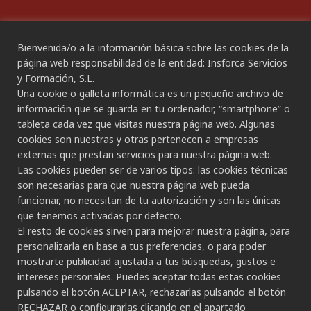
Bienvenida/o a la información básica sobre las cookies de la
CANAL ÉTICO
página web responsabilidad de la entidad: Insforca Servicios
y Formación, S.L.
Una cookie o galleta informática es un pequeño archivo de
CONTACTO
información que se guarda en tu ordenador, “smartphone” o
tableta cada vez que visitas nuestra página web. Algunas
Gran Canaria:
cookies son nuestras y otras pertenecen a empresas
C/ Secretario Padilla, nº 86
externas que prestan servicios para nuestra página web.
928 265 443 - 928 490 148
Las cookies pueden ser de varios tipos: las cookies técnicas
Las Palmas de G.C.
son necesarias para que nuestra página web pueda
funcionar, no necesitan de tu autorización y son las únicas
Tenerife:
que tenemos activadas por defecto.
C/ Rambla de Pulido, nº 21
El resto de cookies sirven para mejorar nuestra página, para
922 533 705
personalizarla en base a tus preferencias, o para poder
Santa Cruz de Tenerife
mostrarte publicidad ajustada a tus búsquedas, gustos e
intereses personales. Puedes aceptar todas estas cookies
C/ Porlier, nº 5
pulsando el botón ACEPTAR, rechazarlas pulsando el botón
822 178 022 - 722 152 353
RECHAZAR o configurarlas clicando en el apartado
Santa Cruz de Tenerife