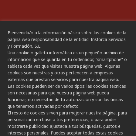
Bienvenida/o a la información básica sobre las cookies de la
CANAL ÉTICO
página web responsabilidad de la entidad: Insforca Servicios
y Formación, S.L.
Una cookie o galleta informática es un pequeño archivo de
CONTACTO
información que se guarda en tu ordenador, “smartphone” o
tableta cada vez que visitas nuestra página web. Algunas
Gran Canaria:
cookies son nuestras y otras pertenecen a empresas
C/ Secretario Padilla, nº 86
externas que prestan servicios para nuestra página web.
928 265 443 - 928 490 148
Las cookies pueden ser de varios tipos: las cookies técnicas
Las Palmas de G.C.
son necesarias para que nuestra página web pueda
funcionar, no necesitan de tu autorización y son las únicas
Tenerife:
que tenemos activadas por defecto.
C/ Rambla de Pulido, nº 21
El resto de cookies sirven para mejorar nuestra página, para
922 533 705
personalizarla en base a tus preferencias, o para poder
Santa Cruz de Tenerife
mostrarte publicidad ajustada a tus búsquedas, gustos e
intereses personales. Puedes aceptar todas estas cookies
C/ Porlier, nº 5