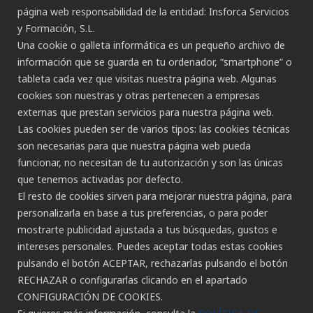
página web responsabilidad de la entidad: Insforca Servicios
y Formación, S.L.
CANAL ÉTICO
Una cookie o galleta informática es un pequeño archivo de
información que se guarda en tu ordenador, “smartphone” o
tableta cada vez que visitas nuestra página web. Algunas
CONTACTO
cookies son nuestras y otras pertenecen a empresas
externas que prestan servicios para nuestra página web.
Gran Canaria:
Las cookies pueden ser de varios tipos: las cookies técnicas
C/ Secretario Padilla, nº 86
son necesarias para que nuestra página web pueda
928 265 443 - 928 490 148
funcionar, no necesitan de tu autorización y son las únicas
Las Palmas de G.C.
que tenemos activadas por defecto.
Tenerife:
El resto de cookies sirven para mejorar nuestra página, para
C/ Rambla de Pulido, nº 21
personalizarla en base a tus preferencias, o para poder
922 533 705
mostrarte publicidad ajustada a tus búsquedas, gustos e
Santa Cruz de Tenerife
intereses personales. Puedes aceptar todas estas cookies
pulsando el botón ACEPTAR, rechazarlas pulsando el botón
C/ Porlier, nº 5
RECHAZAR o configurarlas clicando en el apartado
822 178 022 - 722 152 353
CONFIGURACIÓN DE COOKIES.
Santa Cruz de Tenerife