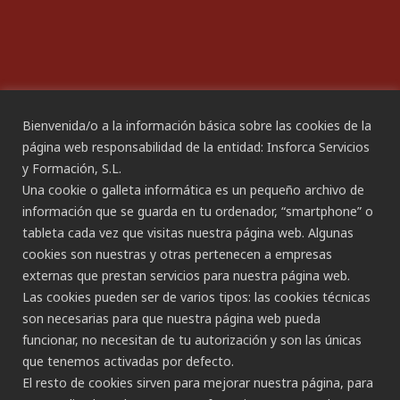
ACCESIBILIDAD
Declaración de Accesibilidad
Bienvenida/o a la información básica sobre las cookies de la
página web responsabilidad de la entidad: Insforca Servicios
y Formación, S.L.
CANAL ÉTICO
Una cookie o galleta informática es un pequeño archivo de
información que se guarda en tu ordenador, “smartphone” o
tableta cada vez que visitas nuestra página web. Algunas
CONTACTO
cookies son nuestras y otras pertenecen a empresas
externas que prestan servicios para nuestra página web.
Gran Canaria:
Las cookies pueden ser de varios tipos: las cookies técnicas
C/ Secretario Padilla, nº 86
son necesarias para que nuestra página web pueda
928 265 443 - 928 490 148
funcionar, no necesitan de tu autorización y son las únicas
Las Palmas de G.C.
que tenemos activadas por defecto.
Tenerife:
El resto de cookies sirven para mejorar nuestra página, para
C/ Rambla de Pulido, nº 21