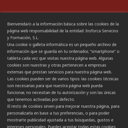
Declaración de Accesibilidad
Bienvenida/o a la información básica sobre las cookies de la
página web responsabilidad de la entidad: Insforca Servicios
y Formación, S.L.
CANAL ÉTICO
Una cookie o galleta informática es un pequeño archivo de
información que se guarda en tu ordenador, “smartphone” o
tableta cada vez que visitas nuestra página web. Algunas
CONTACTO
cookies son nuestras y otras pertenecen a empresas
externas que prestan servicios para nuestra página web.
Gran Canaria:
Las cookies pueden ser de varios tipos: las cookies técnicas
C/ Secretario Padilla, nº 86
son necesarias para que nuestra página web pueda
928 265 443 - 928 490 148
funcionar, no necesitan de tu autorización y son las únicas
Las Palmas de G.C.
que tenemos activadas por defecto.
Tenerife:
El resto de cookies sirven para mejorar nuestra página, para
C/ Rambla de Pulido, nº 21
personalizarla en base a tus preferencias, o para poder
922 533 705
mostrarte publicidad ajustada a tus búsquedas, gustos e
Santa Cruz de Tenerife
intereses personales. Puedes aceptar todas estas cookies