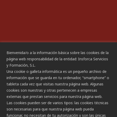
Plan de Igualdad
ACCESIBILIDAD
Declaración de Accesibilidad
Bienvenida/o a la información básica sobre las cookies de la
página web responsabilidad de la entidad: Insforca Servicios
y Formación, S.L.
CANAL ÉTICO
Una cookie o galleta informática es un pequeño archivo de
información que se guarda en tu ordenador, “smartphone” o
tableta cada vez que visitas nuestra página web. Algunas
CONTACTO
cookies son nuestras y otras pertenecen a empresas
externas que prestan servicios para nuestra página web.
Gran Canaria:
Las cookies pueden ser de varios tipos: las cookies técnicas
C/ Secretario Padilla, nº 86
son necesarias para que nuestra página web pueda
928 265 443 - 928 490 148
funcionar, no necesitan de tu autorización y son las únicas