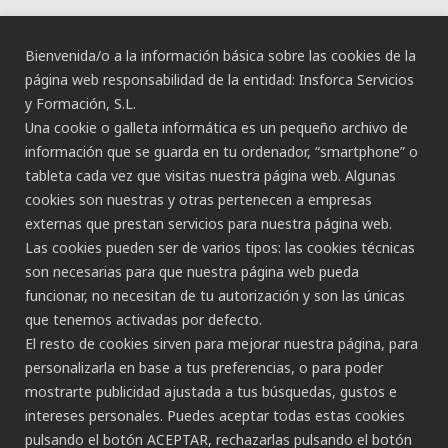
ACCESIBILIDAD
Bienvenida/o a la información básica sobre las cookies de la
Declaración de Accesibilidad
página web responsabilidad de la entidad: Insforca Servicios
y Formación, S.L.
Una cookie o galleta informática es un pequeño archivo de
información que se guarda en tu ordenador, “smartphone” o
tableta cada vez que visitas nuestra página web. Algunas
cookies son nuestras y otras pertenecen a empresas
externas que prestan servicios para nuestra página web.
CANAL ÉTICO
Las cookies pueden ser de varios tipos: las cookies técnicas
son necesarias para que nuestra página web pueda
CONTACTO
funcionar, no necesitan de tu autorización y son las únicas
que tenemos activadas por defecto.
Gran Canaria:
El resto de cookies sirven para mejorar nuestra página, para
C/ Secretario Padilla, nº 86
personalizarla en base a tus preferencias, o para poder
928 265 443 - 928 490 148
mostrarte publicidad ajustada a tus búsquedas, gustos e
Las Palmas de G.C.
intereses personales. Puedes aceptar todas estas cookies
Tenerife:
pulsando el botón ACEPTAR, rechazarlas pulsando el botón