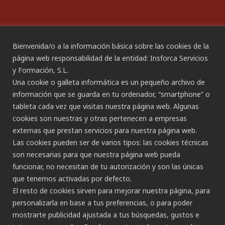
Declaración de Accesibilidad
Bienvenida/o a la información básica sobre las cookies de la
página web responsabilidad de la entidad: Insforca Servicios
y Formación, S.L.
CANAL ÉTICO
Una cookie o galleta informática es un pequeño archivo de
información que se guarda en tu ordenador, “smartphone” o
tableta cada vez que visitas nuestra página web. Algunas
CONTACTO
cookies son nuestras y otras pertenecen a empresas
externas que prestan servicios para nuestra página web.
Gran Canaria:
Las cookies pueden ser de varios tipos: las cookies técnicas
C/ Secretario Padilla, nº 86
son necesarias para que nuestra página web pueda
928 265 443 - 928 490 148
funcionar, no necesitan de tu autorización y son las únicas
Las Palmas de G.C.
que tenemos activadas por defecto.
Tenerife:
El resto de cookies sirven para mejorar nuestra página, para
C/ Rambla de Pulido, nº 21
personalizarla en base a tus preferencias, o para poder
922 533 705
mostrarte publicidad ajustada a tus búsquedas, gustos e
Santa Cruz de Tenerife